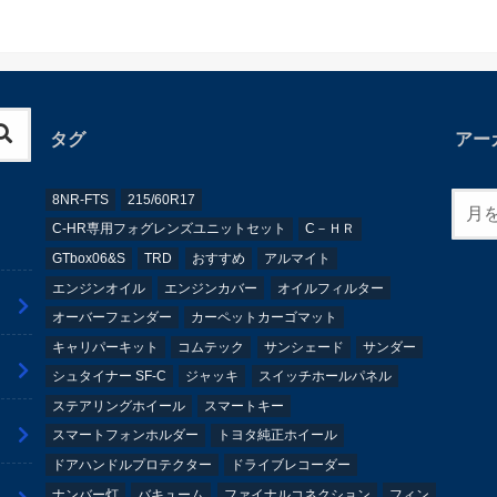
タグ
アー
8NR-FTS
215/60R17
C-HR専用フォグレンズユニットセット
C－ＨＲ
GTbox06&S
TRD
おすすめ
アルマイト
エンジンオイル
エンジンカバー
オイルフィルター
オーバーフェンダー
カーペットカーゴマット
キャリパーキット
コムテック
サンシェード
サンダー
シュタイナー SF-C
ジャッキ
スイッチホールパネル
ステアリングホイール
スマートキー
スマートフォンホルダー
トヨタ純正ホイール
ドアハンドルプロテクター
ドライブレコーダー
ナンバー灯
バキューム
ファイナルコネクション
フィン