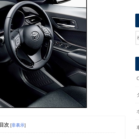
目次
[
非表示
]