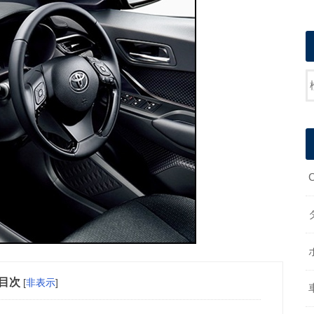
目次
[
非表示
]