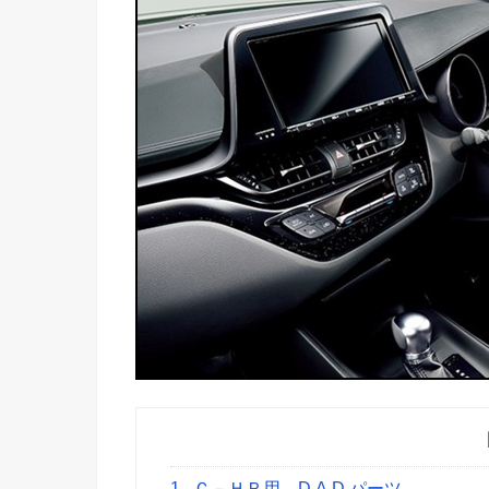
1
Ｃ－ＨＲ用 D.A.D パーツ