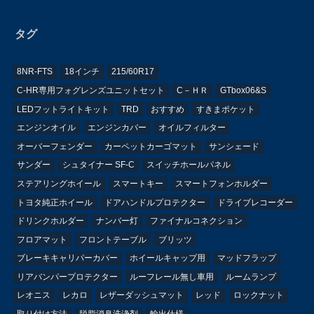
タグ
8NR-FTS
18インチ
215/60R17
C-HR専用フォグレンズユニットセット
C－ＨＲ
GTbox06&S
LEDフットライトキット
TRD
おすすめ
すきまポケット
エンジンオイル
エンジンカバー
オイルフィルター
オーバーフェンダー
カーペットカーゴマット
サンシェード
サンダー
シュタイナー SF-C
スイッチホールパネル
ステアリングホイール
スマートキー
スマートフォンホルダー
トヨタ純正ホイール
ドアハンドルプロテクター
ドライブレコーダー
ドリンクホルダー
ナンバー灯
ファイナルコネクション
フロアマット
フロントテーブル
ブリッツ
ブレーキキャリパーカバー
ホイールキャップ用
マッドフラップ
リアバンパープロテクター
ルーフレール無し車用
ルームランプ
レオニス
レカロ
レザーダッシュマット
レッド
ロックナット
取り付け方法
脱脂消臭洗浄剤
輸出仕様